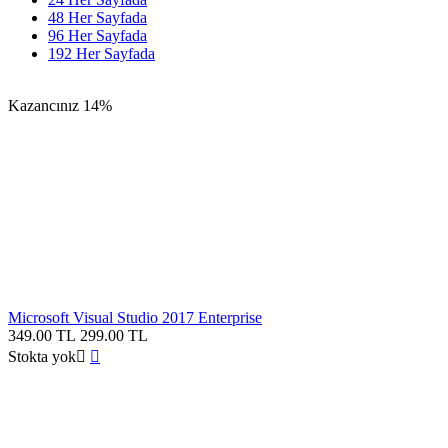
gir
48 Her Sayfada
hızlıbahis
96 Her Sayfada
porno
192 Her Sayfada
Kazancınız
14%
Microsoft Visual Studio 2017 Enterprise
349.00
TL
299.00
TL
Stokta yok

