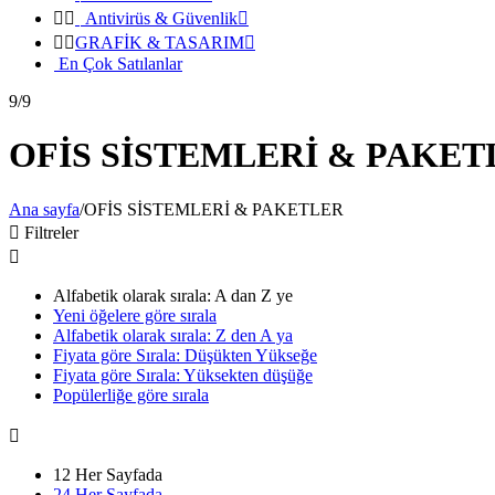
grandpashabet


Antivirüs & Güvenlik

gir


GRAFİK & TASARIM

grandpashabet
En Çok Satılanlar
üyelik
Grandpasha
9/9
bet
maxwin
OFİS SİSTEMLERİ & PAKET
giriş
maxwin
macrobet
Ana sayfa
/
OFİS SİSTEMLERİ & PAKETLER
macrobet
giriş

Filtreler
macrobet

güncel
giriş
Alfabetik olarak sırala: A dan Z ye
betsin
Yeni öğelere göre sırala
giriş
Alfabetik olarak sırala: Z den A ya
betsin
Fiyata göre Sırala: Düşükten Yükseğe
ramadabet
Fiyata göre Sırala: Yüksekten düşüğe
ramadabet
Popülerliğe göre sırala
giriş
cratosroyalbet

cratosroyalbet
giriş
12 Her Sayfada
ramadabet
24 Her Sayfada