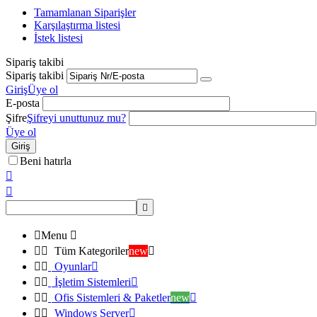
giriş
Tamamlanan Siparişler
superbet
Karşılaştırma listesi
superbet
İstek listesi
giriş
pashagaming
Sipariş takibi
pashagaming
Sipariş takibi
giriş
Giriş
Üye ol
spinco
E-posta
spinco
Şifre
Şifreyi unuttunuz mu?
giriş
Üye ol
spinco
güncel
Giriş
giriş
Beni hatırla
grandpashabet

güncel

giriş

grandpashabet
grandpashabet

Menu

giriş
grandpasha


Tüm Kategoriler
new

grandpashabet


Oyunlar

girişi


İşletim Sistemleri

grandpashabet


Ofis Sistemleri & Paketler
new

resmi
giriş


Windows Server
