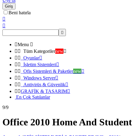
Üye ol
Giriş
Beni hatırla




Menu



Tüm Kategoriler
new



Oyunlar



İşletim Sistemleri



Ofis Sistemleri & Paketler
new



Windows Server



Antivirüs & Güvenlik



GRAFİK & TASARIM

En Çok Satılanlar
9/9
Office 2010 Home And Student