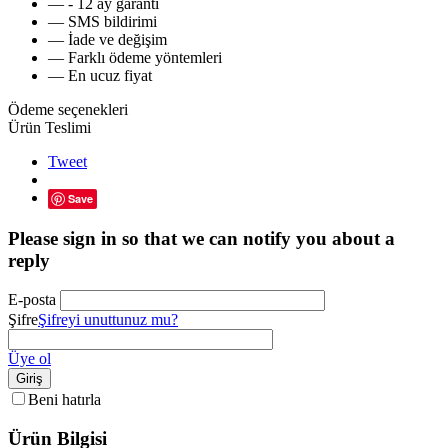
— - 12 ay garanti
— SMS bildirimi
— İade ve değişim
— Farklı ödeme yöntemleri
— En ucuz fiyat
Ödeme seçenekleri
Ürün Teslimi
Tweet
Save
Please sign in so that we can notify you about a
reply
E-posta
Şifre
Şifreyi unuttunuz mu?
Üye ol
Giriş
Beni hatırla
Ürün Bilgisi