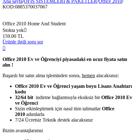
Ana sayfa
/
OFİS SİSTEMLERİ & PAKETLER
/
Office 2010
/
KOD:
0885370037067
Office 2010 Home And Student
Stokta yok

159.00
TL
Ürünle ilgili soru sor

Office 2010 Ev ve Öğrenciyi
piyasadaki en ucuz fiyata
satın
alın
!
Başarılı bir satın alma işleminden sonra,
hemen
alacaksınız:
Office 2010 Ev ve Öğrenci
yaşam boyu Lisans Anahtarı
kodu
32/64 bit
indirme bağlantısıyla eksiksiz bir
Office 2010 Ev
ve Öğrenci
Sizin etkinleştirmek için nasıl tüm talimatlar
Office
2010
adımlarla
7/24 Ücretsiz Teknik destek alacaksınız
Bizim avantajlarımız