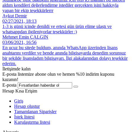
aldım kendileri değerlendirme istediler gerçekten işini hakkıyla
yapan bir ekip teşekkürlerrr
Aykut Demir
02/27/2021, 18:13
1-3 iş günü içinde denildi ve ertesi gün ürün elime ulaştı ve
whatsappdan ilgileniyorlar teşekkürler :)
Mehmet Emin ÇALGIN
03/06/2021, 16:56
En ucuz bu sitede buldum, anında WhatsApp üzerinden lisans
anahtarını verdiler ve bende anında bilgisayarda denedim sorunsuz
bir şekilde lisansladım bilgisayarı. İlgi alakalarından dolayı teşekkür
ederim.
İletişimde kalın
E-posta listemize abone olun ve hemen %10 indirim kuponu
kazanın!
E-posta
Hesap Kısa Erişim
Giriş
Hesap oluştur
Tamamlanan Siparişler
İstek listesi
Karşılaştırma listesi