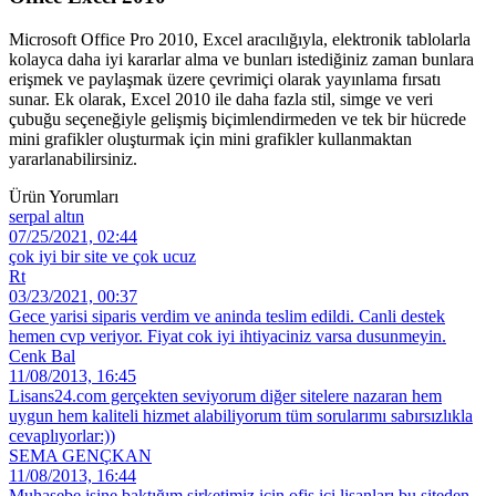
Microsoft Office Pro 2010, Excel aracılığıyla, elektronik tablolarla
kolayca daha iyi kararlar alma ve bunları istediğiniz zaman bunlara
erişmek ve paylaşmak üzere çevrimiçi olarak yayınlama fırsatı
sunar. Ek olarak, Excel 2010 ile daha fazla stil, simge ve veri
çubuğu seçeneğiyle gelişmiş biçimlendirmeden ve tek bir hücrede
mini grafikler oluşturmak için mini grafikler kullanmaktan
yararlanabilirsiniz.
Ürün Yorumları
serpal altın
07/25/2021, 02:44
çok iyi bir site ve çok ucuz
Rt
03/23/2021, 00:37
Gece yarisi siparis verdim ve aninda teslim edildi. Canli destek
hemen cvp veriyor. Fiyat cok iyi ihtiyaciniz varsa dusunmeyin.
Cenk Bal
11/08/2013, 16:45
Lisans24.com gerçekten seviyorum diğer sitelere nazaran hem
uygun hem kaliteli hizmet alabiliyorum tüm sorularımı sabırsızlıkla
cevaplıyorlar:))
SEMA GENÇKAN
11/08/2013, 16:44
Muhasebe işine baktığım şirketimiz için ofis içi lisanları bu siteden