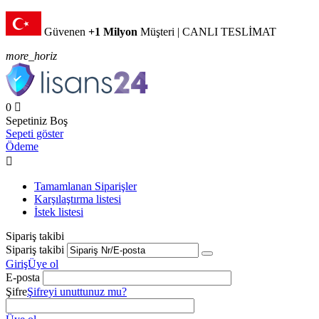
Güvenen
+1 Milyon
Müşteri | CANLI TESLİMAT
more_horiz
0

Sepetiniz Boş
Sepeti göster
Ödeme

Tamamlanan Siparişler
Karşılaştırma listesi
İstek listesi
Sipariş takibi
Sipariş takibi
Giriş
Üye ol
E-posta
Şifre
Şifreyi unuttunuz mu?