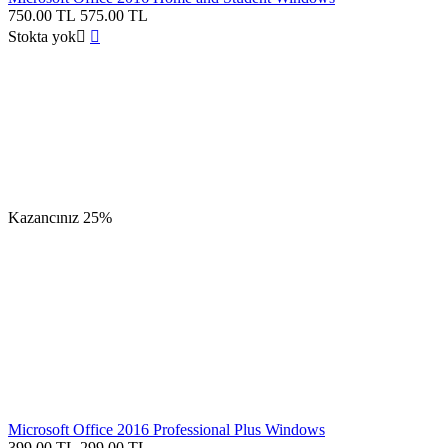
750.00
TL
575.00
TL
Stokta yok


Kazancınız
25%
Microsoft Office 2016 Professional Plus Windows
399.00
TL
299.00
TL