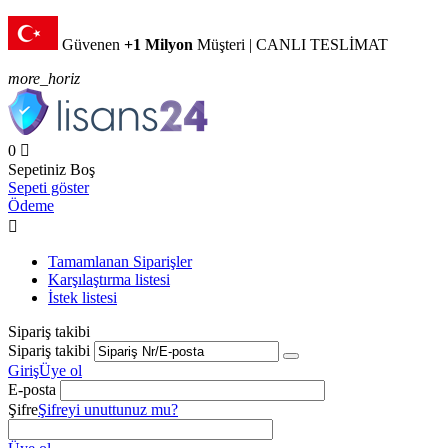
Güvenen
+1 Milyon
Müşteri | CANLI TESLİMAT
more_horiz
0

Sepetiniz Boş
Sepeti göster
Ödeme

Tamamlanan Siparişler
Karşılaştırma listesi
İstek listesi
Sipariş takibi
Sipariş takibi
Giriş
Üye ol
E-posta
Şifre
Şifreyi unuttunuz mu?