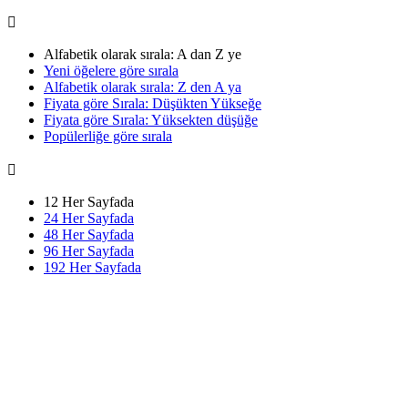

Alfabetik olarak sırala: A dan Z ye
Yeni öğelere göre sırala
Alfabetik olarak sırala: Z den A ya
Fiyata göre Sırala: Düşükten Yükseğe
Fiyata göre Sırala: Yüksekten düşüğe
Popülerliğe göre sırala

12 Her Sayfada
24 Her Sayfada
48 Her Sayfada
96 Her Sayfada
192 Her Sayfada