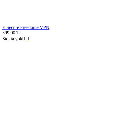
F-Secure Freedome VPN
399.00
TL
Stokta yok

