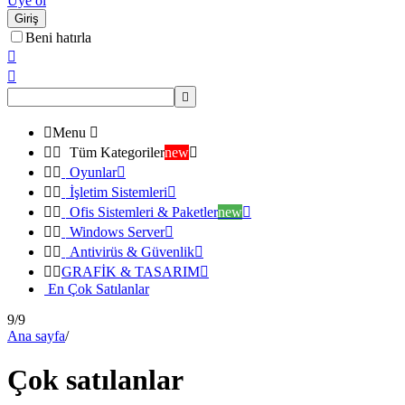
Üye ol
Giriş
Beni hatırla




Menu



Tüm Kategoriler
new



Oyunlar



İşletim Sistemleri



Ofis Sistemleri & Paketler
new



Windows Server



Antivirüs & Güvenlik



GRAFİK & TASARIM

En Çok Satılanlar
9/9
Ana sayfa
/
Çok satılanlar