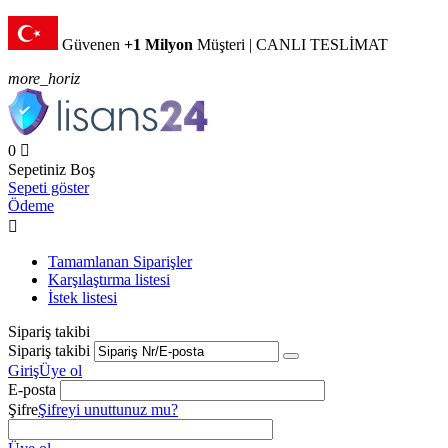
Güvenen
+1 Milyon
Müşteri | CANLI TESLİMAT
more_horiz
0

Sepetiniz Boş
Sepeti göster
Ödeme

Tamamlanan Siparişler
Karşılaştırma listesi
İstek listesi
Sipariş takibi
Sipariş takibi
Giriş
Üye ol
E-posta
Şifre
Şifreyi unuttunuz mu?