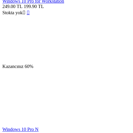
Windows 10 Pro for Workstation
249.00
TL
199.90
TL
Stokta yok


Kazancınız
60%
Windows 10 Pro N