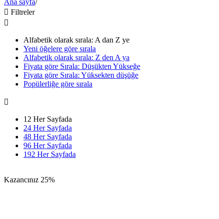
Ana sayfa
/

Filtreler

Alfabetik olarak sırala: A dan Z ye
Yeni öğelere göre sırala
Alfabetik olarak sırala: Z den A ya
Fiyata göre Sırala: Düşükten Yükseğe
Fiyata göre Sırala: Yüksekten düşüğe
Popülerliğe göre sırala

12 Her Sayfada
24 Her Sayfada
48 Her Sayfada
96 Her Sayfada
192 Her Sayfada
Kazancınız
25%