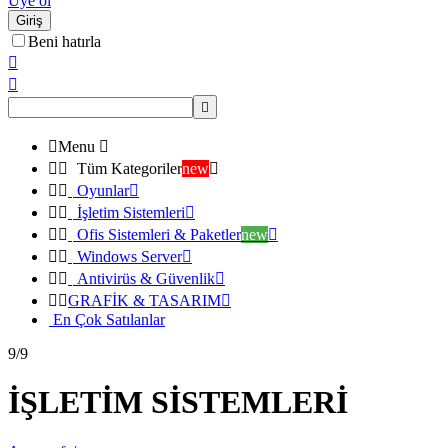
Üye ol
Giriş
Beni hatırla




Menu



Tüm Kategoriler
new



Oyunlar



İşletim Sistemleri



Ofis Sistemleri & Paketler
new



Windows Server



Antivirüs & Güvenlik



GRAFİK & TASARIM

En Çok Satılanlar
9/9
İŞLETİM SİSTEMLERİ