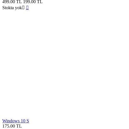
499.00
TL
199.00
TL
Stokta yok


Windows 10 S
175.00
TL