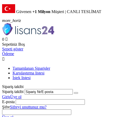
Güvenen
+1 Milyon
Müşteri | CANLI TESLİMAT
more_horiz
0

Sepetiniz Boş
Sepeti göster
Ödeme

Tamamlanan Siparişler
Karşılaştırma listesi
İstek listesi
Sipariş takibi
Sipariş takibi
Giriş
Üye ol
E-posta
Şifre
Şifreyi unuttunuz mu?