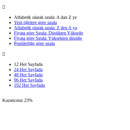

Alfabetik olarak sırala: A dan Z ye
Yeni öğelere göre sırala
Alfabetik olarak sırala: Z den A ya
Fiyata göre Sırala: Düşükten Yükseğe
Fiyata göre Sırala: Yüksekten düşüğe
Popülerliğe göre sırala

12 Her Sayfada
24 Her Sayfada
48 Her Sayfada
96 Her Sayfada
192 Her Sayfada
Kazancınız
23%