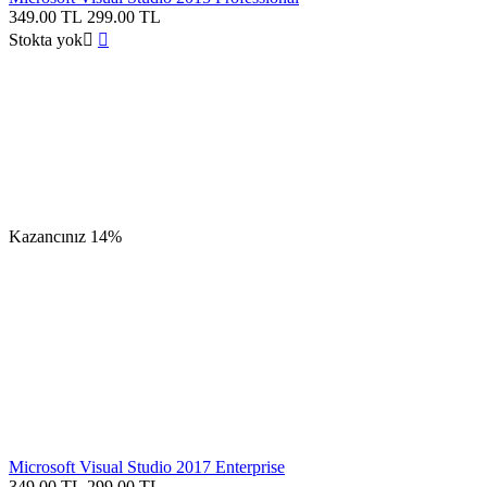
349.00
TL
299.00
TL
Stokta yok


Kazancınız
14%
Microsoft Visual Studio 2017 Enterprise
349.00
TL
299.00
TL