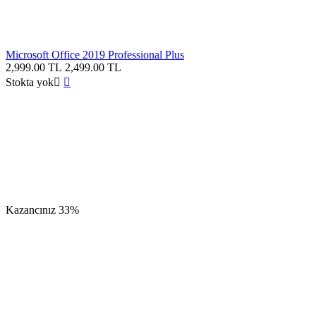
Microsoft Office 2019 Professional Plus
2,999.00
TL
2,499.00
TL
Stokta yok


Kazancınız
33%