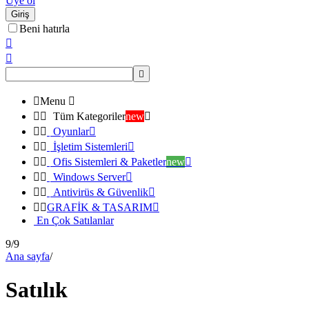
Üye ol
Giriş
Beni hatırla




Menu



Tüm Kategoriler
new



Oyunlar



İşletim Sistemleri



Ofis Sistemleri & Paketler
new



Windows Server



Antivirüs & Güvenlik



GRAFİK & TASARIM

En Çok Satılanlar
9/9
Ana sayfa
/
Satılık