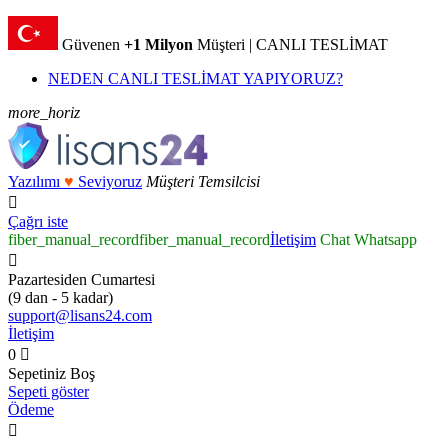
Güvenen
+1 Milyon
Müşteri | CANLI TESLİMAT
NEDEN CANLI TESLİMAT YAPIYORUZ?
more_horiz
Yazılımı
♥
Seviyoruz
Müşteri Temsilcisi

Çağrı iste
fiber_manual_record
fiber_manual_record
İletişim
Chat
Whatsapp

Pazartesiden Cumartesi
(9 dan - 5 kadar)
sup
port@lis
ans24.com
İletişim
0

betwoon
Sepetiniz Boş
betwoon
Sepeti göster
giriş
Ödeme
radissonbet

radissonbet