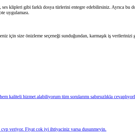
ses klipleri gibi farklı dosya türlerini entegre edebilirsiniz. Ayrıca bu d
Note uygulaması.
iz için size önizleme seçeneği sunduğundan, karmaşık iş verilerinizi gös
 kaliteli hizmet alabiliyorum tüm sorularımı sabırsızlıkla cevaplıyorl
 cvp veriyor. Fiyat cok iyi ihtiyaciniz varsa dusunmeyin.