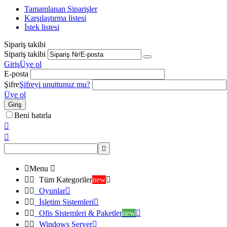
giriş
Tamamlanan Siparişler
superbet
Karşılaştırma listesi
superbet
İstek listesi
giriş
pashagaming
Sipariş takibi
pashagaming
Sipariş takibi
giriş
Giriş
Üye ol
spinco
E-posta
spinco
Şifre
Şifreyi unuttunuz mu?
giriş
Üye ol
spinco
güncel
Giriş
giriş
Beni hatırla
grandpashabet

güncel

giriş

grandpashabet
grandpashabet

Menu

giriş
grandpasha


Tüm Kategoriler
new

grandpashabet


Oyunlar

girişi


İşletim Sistemleri

grandpashabet


Ofis Sistemleri & Paketler
new

resmi
giriş


Windows Server
