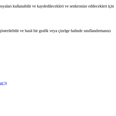
osyaları kullanabilir ve kaydedilecekleri ve senkronize edilecekleri için
terilebilir ve basit bir grafik veya çizelge halinde sınıflandırmanızı
ar:))