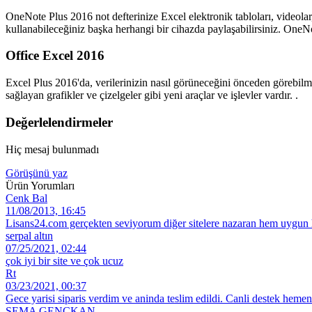
OneNote Plus 2016 not defterinize Excel elektronik tabloları, videolar, 
kullanabileceğiniz başka herhangi bir cihazda paylaşabilirsiniz. One
Office Excel 2016
Excel Plus 2016'da, verilerinizin nasıl görüneceğini önceden görebilmen
sağlayan grafikler ve çizelgeler gibi yeni araçlar ve işlevler vardır. .
Değerlelendirmeler
Hiç mesaj bulunmadı
Görüşünü yaz
Ürün Yorumları
Cenk Bal
11/08/2013, 16:45
Lisans24.com gerçekten seviyorum diğer sitelere nazaran hem uygun hem
serpal altın
07/25/2021, 02:44
çok iyi bir site ve çok ucuz
Rt
03/23/2021, 00:37
Gece yarisi siparis verdim ve aninda teslim edildi. Canli destek hemen
SEMA GENÇKAN