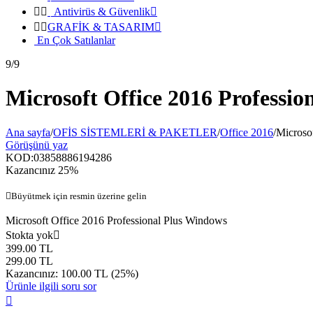
grandpashabet


Antivirüs & Güvenlik

gir


GRAFİK & TASARIM

grandpashabet
En Çok Satılanlar
üyelik
Grandpasha
9/9
bet
maxwin
Microsoft Office 2016 Professi
giriş
maxwin
macrobet
Ana sayfa
/
OFİS SİSTEMLERİ & PAKETLER
/
Office 2016
/
Microso
macrobet
Görüşünü yaz
giriş
KOD:
03858886194286
macrobet
Kazancınız
25%
güncel
giriş

Büyütmek için resmin üzerine gelin
betsin
giriş
Microsoft Office 2016 Professional Plus Windows
betsin
ramadabet
Stokta yok

ramadabet
399.00
TL
giriş
299.00
TL
cratosroyalbet
Kazancınız:
100.00
TL
(
25
%)
cratosroyalbet
Ürünle ilgili soru sor
giriş

ramadabet