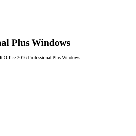
onal Plus Windows
ft Office 2016 Professional Plus Windows