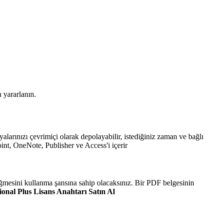
 yararlanın.
alarınızı çevrimiçi olarak depolayabilir, istediğiniz zaman ve bağlı
nt, OneNote, Publisher ve Access'i içerir
üğmesini kullanma şansına sahip olacaksınız. Bir PDF belgesinin
ional Plus Lisans Anahtarı Satın Al