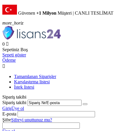
Güvenen
+1 Milyon
Müşteri | CANLI TESLİMAT
more_horiz
0

Sepetiniz Boş
Sepeti göster
Ödeme

Tamamlanan Siparişler
Karşılaştırma listesi
İstek listesi
Sipariş takibi
Sipariş takibi
Giriş
Üye ol
E-posta
Şifre
Şifreyi unuttunuz mu?