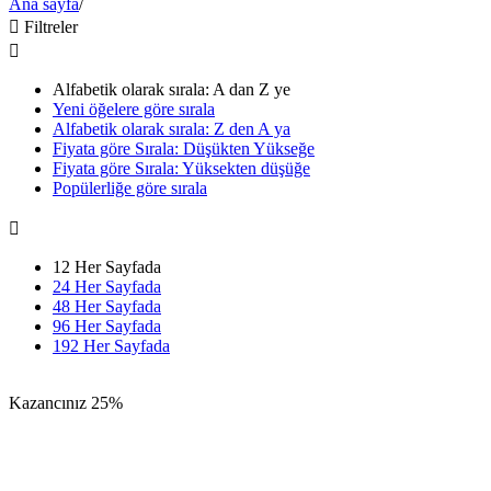
Ana sayfa
/

Filtreler

Alfabetik olarak sırala: A dan Z ye
Yeni öğelere göre sırala
Alfabetik olarak sırala: Z den A ya
Fiyata göre Sırala: Düşükten Yükseğe
Fiyata göre Sırala: Yüksekten düşüğe
Popülerliğe göre sırala

12 Her Sayfada
24 Her Sayfada
48 Her Sayfada
96 Her Sayfada
192 Her Sayfada
Kazancınız
25%