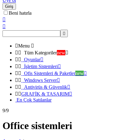
Üye ol
Giriş
Beni hatırla




Menu



Tüm Kategoriler
new



Oyunlar



İşletim Sistemleri



Ofis Sistemleri & Paketler
new



Windows Server



Antivirüs & Güvenlik



GRAFİK & TASARIM

En Çok Satılanlar
9/9
Office sistemleri