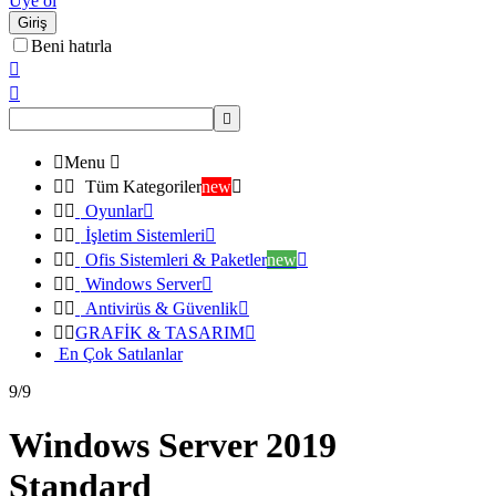
Üye ol
Giriş
Beni hatırla




Menu



Tüm Kategoriler
new



Oyunlar



İşletim Sistemleri



Ofis Sistemleri & Paketler
new



Windows Server



Antivirüs & Güvenlik



GRAFİK & TASARIM

En Çok Satılanlar
9/9
Windows Server 2019
Standard