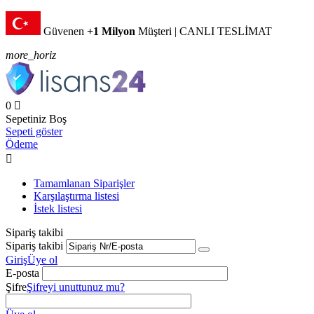
Güvenen
+1 Milyon
Müşteri | CANLI TESLİMAT
more_horiz
0

Sepetiniz Boş
Sepeti göster
Ödeme

Tamamlanan Siparişler
Karşılaştırma listesi
İstek listesi
Sipariş takibi
Sipariş takibi
Giriş
Üye ol
E-posta
Şifre
Şifreyi unuttunuz mu?