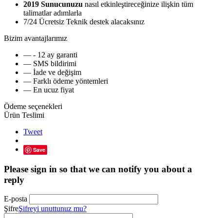
2019 Sunucunuzu
nasıl etkinleştireceğinize ilişkin tüm
talimatlar adımlarla
7/24 Ücretsiz Teknik destek alacaksınız
Bizim avantajlarımız
— - 12 ay garanti
— SMS bildirimi
— İade ve değişim
— Farklı ödeme yöntemleri
— En ucuz fiyat
Ödeme seçenekleri
Ürün Teslimi
Tweet
Save
Please sign in so that we can notify you about a
reply
E-posta
Şifre
Şifreyi unuttunuz mu?