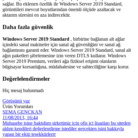
sağlar. Bu eklenen özellik ile Windows Server 2019 Standard,
görüntüleri mevcut boyutlarından önemli ölçüde azaltacak ve
aktarım süresini en aza indirecektir.
Daha fazla güvenlik
Windows Server 2019 Standard
, birbirine bağlanan alt ağlar
içindeki sanal makineler için sanal ağ güvenliğini ve sanal ağ
bağlantısını garanti eder. Windows Server 2019 Standard, sanal alt
ağın paketleri şifrelemesine izin veren DTLS kullanır. Windows
Server 2019 Premium, verileri ağa fiziksel erişimi olanların
bilgisayar korsanlığına, müdahalesine ve sahteciliğine karşı korur.
Değerlelendirmeler
Hiç mesaj bulunmadı
Görüşünü yaz
Ürün Yorumları
SEMA GENÇKAN
11/08/2013, 16:44
Muhasebe işine baktığım şirketimiz için ofis içi lisanları bu siteden
aldım kendileri değerlendirme istediler gerçekten işini hakkıyla
yapan bir ekip teşekkürlerrr