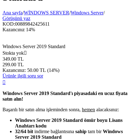
Ana sayfa
/
WİNDOWS SERVER
/
Windows Server
/
Görüşünü yaz
KOD:
00889842425611
Kazancınız
14%
Windows Server 2019 Standard
Stokta yok

349.00
TL
299.00
TL
Kazancınız:
50.00
TL
(
14
%)
Ürünle ilgili soru sor

Windows Server 2019 Standard'ı piyasadaki en ucuz fiyata
satın alın!
Başarılı bir satın alma işleminden sonra,
hemen
alacaksınız:
Windows Server 2019 Standard
ömür boyu Lisans
Anahtarı kodu
32/64 bit
indirme bağlantısına
sahip
tam bir
Windows
Server 2019 Standard