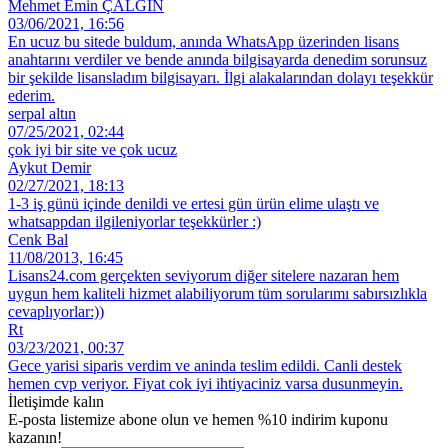
Mehmet Emin ÇALGIN
03/06/2021, 16:56
En ucuz bu sitede buldum, anında WhatsApp üzerinden lisans
anahtarını verdiler ve bende anında bilgisayarda denedim sorunsuz
bir şekilde lisansladım bilgisayarı. İlgi alakalarından dolayı teşekkür
ederim.
serpal altın
07/25/2021, 02:44
çok iyi bir site ve çok ucuz
Aykut Demir
02/27/2021, 18:13
1-3 iş günü içinde denildi ve ertesi gün ürün elime ulaştı ve
whatsappdan ilgileniyorlar teşekkürler :)
Cenk Bal
11/08/2013, 16:45
Lisans24.com gerçekten seviyorum diğer sitelere nazaran hem
uygun hem kaliteli hizmet alabiliyorum tüm sorularımı sabırsızlıkla
cevaplıyorlar:))
Rt
03/23/2021, 00:37
Gece yarisi siparis verdim ve aninda teslim edildi. Canli destek
hemen cvp veriyor. Fiyat cok iyi ihtiyaciniz varsa dusunmeyin.
İletişimde kalın
E-posta listemize abone olun ve hemen %10 indirim kuponu
kazanın!