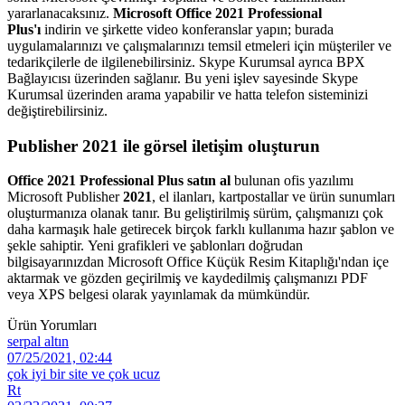
yararlanacaksınız.
Microsoft Office 2021 Professional
Plus'ı
indirin ve şirkette video konferanslar yapın; burada
uygulamalarınızı ve çalışmalarınızı temsil etmeleri için müşteriler ve
tedarikçilerle de ilgilenebilirsiniz. Skype Kurumsal ayrıca BPX
Bağlayıcısı üzerinden sağlanır. Bu yeni işlev sayesinde Skype
Kurumsal üzerinden arama yapabilir ve hatta telefon sisteminizi
değiştirebilirsiniz.
Publisher 2021 ile görsel iletişim oluşturun
Office 2021 Professional Plus satın al
bulunan ofis yazılımı
Microsoft Publisher
2021
, el ilanları, kartpostallar ve ürün sunumları
oluşturmanıza olanak tanır. Bu geliştirilmiş sürüm, çalışmanızı çok
daha karmaşık hale getirecek birçok farklı kullanıma hazır şablon ve
şekle sahiptir. Yeni grafikleri ve şablonları doğrudan
bilgisayarınızdan Microsoft Office Küçük Resim Kitaplığı'ndan içe
aktarmak ve gözden geçirilmiş ve kaydedilmiş çalışmanızı PDF
veya XPS belgesi olarak yayınlamak da mümkündür.
Ürün Yorumları
serpal altın
07/25/2021, 02:44
çok iyi bir site ve çok ucuz
Rt