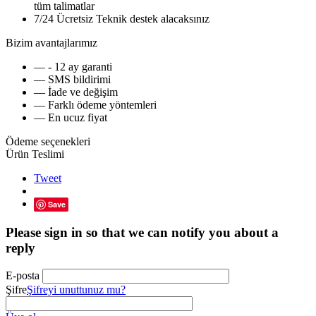
tüm talimatlar
7/24 Ücretsiz Teknik destek alacaksınız
Bizim avantajlarımız
— - 12 ay garanti
— SMS bildirimi
— İade ve değişim
— Farklı ödeme yöntemleri
— En ucuz fiyat
Ödeme seçenekleri
Ürün Teslimi
Tweet
Save
Please sign in so that we can notify you about a
reply
E-posta
Şifre
Şifreyi unuttunuz mu?