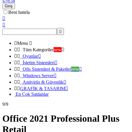
Üye ol
Giriş
Beni hatırla




Menu



Tüm Kategoriler
new



Oyunlar



İşletim Sistemleri



Ofis Sistemleri & Paketler
new



Windows Server



Antivirüs & Güvenlik



GRAFİK & TASARIM

En Çok Satılanlar
9/9
Office 2021 Professional Plus
Retail