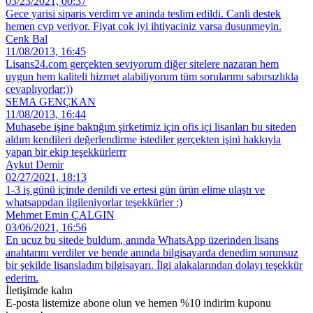
03/23/2021, 00:37
Gece yarisi siparis verdim ve aninda teslim edildi. Canli destek
hemen cvp veriyor. Fiyat cok iyi ihtiyaciniz varsa dusunmeyin.
Cenk Bal
11/08/2013, 16:45
Lisans24.com gerçekten seviyorum diğer sitelere nazaran hem
uygun hem kaliteli hizmet alabiliyorum tüm sorularımı sabırsızlıkla
cevaplıyorlar:))
SEMA GENÇKAN
11/08/2013, 16:44
Muhasebe işine baktığım şirketimiz için ofis içi lisanları bu siteden
aldım kendileri değerlendirme istediler gerçekten işini hakkıyla
yapan bir ekip teşekkürlerrr
Aykut Demir
02/27/2021, 18:13
1-3 iş günü içinde denildi ve ertesi gün ürün elime ulaştı ve
whatsappdan ilgileniyorlar teşekkürler :)
Mehmet Emin ÇALGIN
03/06/2021, 16:56
En ucuz bu sitede buldum, anında WhatsApp üzerinden lisans
anahtarını verdiler ve bende anında bilgisayarda denedim sorunsuz
bir şekilde lisansladım bilgisayarı. İlgi alakalarından dolayı teşekkür
ederim.
İletişimde kalın
E-posta listemize abone olun ve hemen %10 indirim kuponu