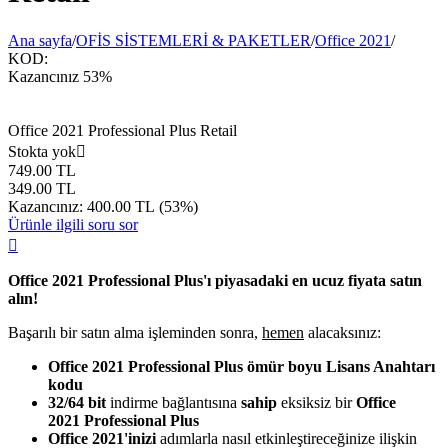
Ana sayfa
/
OFİS SİSTEMLERİ & PAKETLER
/
Office 2021
/
KOD:
Kazancınız
53%
Office 2021 Professional Plus Retail
Stokta yok

749.00
TL
349.00
TL
Kazancınız:
400.00
TL
(
53
%)
Ürünle ilgili soru sor

Office 2021 Professional Plus'ı piyasadaki en ucuz fiyata satın
alın!
Başarılı bir satın alma işleminden sonra,
hemen
alacaksınız:
Office 2021 Professional Plus
ömür boyu Lisans Anahtarı
kodu
32/64 bit
indirme bağlantısına
sahip
eksiksiz bir
Office
2021 Professional Plus
Office 2021'inizi
adımlarla nasıl etkinleştireceğinize ilişkin