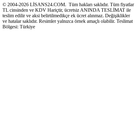
© 2004-2026 LİSANS24.COM. Tüm hakları saklıdır. Tüm fiyatlar
TL cinsinden ve KDV Hariçtir, ücretsiz ANINDA TESLİMAT ile
teslim edilir ve aksi belirtilmedikçe ek ücret alınmaz. Değişiklikler
ve hatalar saklıdır. Resimler yalnızca örnek amaçlı olabilir. Teslimat
Bölgesi: Türkiye
ramadabet
slotica
leogrand
slotday
venombet
ritzbet
exonbet
betwild
radissonbet
pashagaming
palacebet
spinco
betsin
betsalvador
palazzobet
royalbet
Palacebet
casinofast
deneme
deneme
casino
deneme
deneme
betasus
betasus
deneme
cratosroyalbet
casinofast
casinofast
roketbet
grandpashabet
giriş
giriş
giriş
giriş
giriş
giriş
bonusu
bonusu
siteleri
bonusu
bonusu
giriş
bonusu
giriş
güncel
veren
veren
siteleri
veren
veren
siteler
casino
siteler
siteler
siteleri