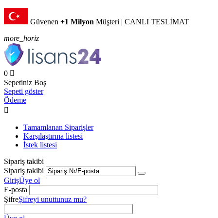
Güvenen
+1 Milyon
Müşteri | CANLI TESLİMAT
more_horiz
0

Sepetiniz Boş
Sepeti göster
Ödeme

Tamamlanan Siparişler
Karşılaştırma listesi
İstek listesi
Sipariş takibi
Sipariş takibi
Giriş
Üye ol
E-posta
Şifre
Şifreyi unuttunuz mu?