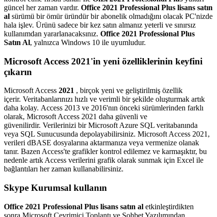
güncel her zaman vardır.
Office 2021 Professional Plus lisans satın
al
sürümü bir ömür üründür bir abonelik olmadığını olacak PC'nizde
hala işlev. Ürünü sadece bir kez satın almanız yeterli ve sınırsız
kullanımdan yararlanacaksınız.
Office 2021 Professional Plus
Satın Al
, yalnızca Windows 10 ile uyumludur.
Microsoft Access 2021'in yeni özelliklerinin keyfini
çıkarın
Microsoft Access
2021
, birçok yeni ve geliştirilmiş özellik
içerir. Veritabanlarınızı hızlı ve verimli bir şekilde oluşturmak artık
daha kolay. Access 2013 ve 2016'nın önceki sürümlerinden farklı
olarak, Microsoft Access 2021 daha güvenli ve
güvenilirdir. Verilerinizi bir Microsoft Azure SQL veritabanında
veya SQL Sunucusunda depolayabilirsiniz. Microsoft Access 2021,
verileri dBASE dosyalarına aktarmanıza veya vermenize olanak
tanır. Bazen Access'te grafikler kontrol edilemez ve karmaşıktır, bu
nedenle artık Access verilerini grafik olarak sunmak için Excel ile
bağlantıları her zaman kullanabilirsiniz.
Skype Kurumsal kullanın
Office 2021 Professional Plus lisans satın al
etkinleştirdikten
sonra Microsoft Çevrimiçi Toplantı ve Sohbet Yazılımından