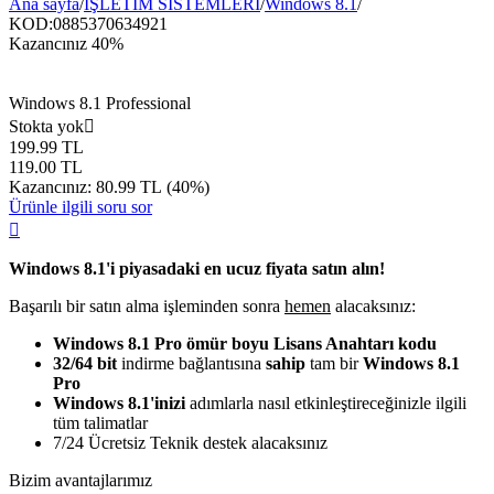
Ana sayfa
/
İŞLETİM SİSTEMLERİ
/
Windows 8.1
/
KOD:
0885370634921
Kazancınız
40%
Windows 8.1 Professional
Stokta yok

199.99
TL
119.00
TL
Kazancınız:
80.99
TL
(
40
%)
Ürünle ilgili soru sor

Windows 8.1'i piyasadaki en ucuz fiyata satın alın!
Başarılı bir satın alma işleminden sonra
hemen
alacaksınız:
Windows 8.1 Pro
ömür boyu Lisans Anahtarı kodu
32/64 bit
indirme bağlantısına
sahip
tam bir
Windows 8.1
Pro
Windows 8.1'inizi
adımlarla nasıl etkinleştireceğinizle ilgili
tüm talimatlar
7/24 Ücretsiz Teknik destek alacaksınız
Bizim avantajlarımız