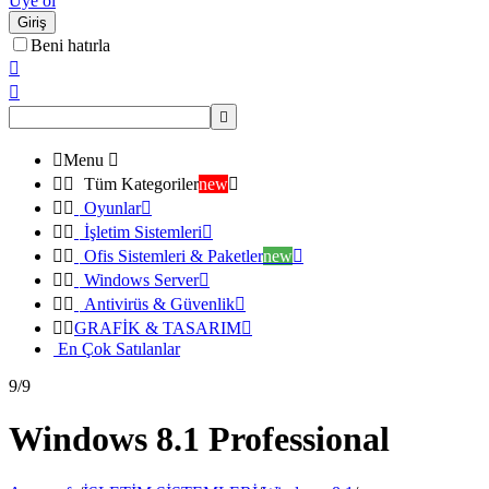
Üye ol
Giriş
Beni hatırla




Menu



Tüm Kategoriler
new



Oyunlar



İşletim Sistemleri



Ofis Sistemleri & Paketler
new



Windows Server



Antivirüs & Güvenlik



GRAFİK & TASARIM

En Çok Satılanlar
9/9
Windows 8.1 Professional