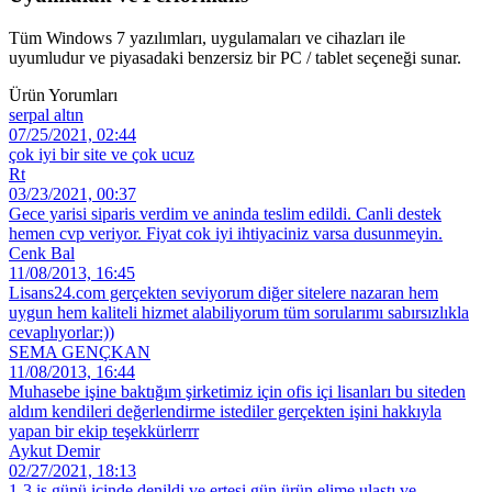
Tüm Windows 7 yazılımları, uygulamaları ve cihazları ile
uyumludur ve piyasadaki benzersiz bir PC / tablet seçeneği sunar.
Ürün Yorumları
serpal altın
07/25/2021, 02:44
çok iyi bir site ve çok ucuz
Rt
03/23/2021, 00:37
Gece yarisi siparis verdim ve aninda teslim edildi. Canli destek
hemen cvp veriyor. Fiyat cok iyi ihtiyaciniz varsa dusunmeyin.
Cenk Bal
11/08/2013, 16:45
Lisans24.com gerçekten seviyorum diğer sitelere nazaran hem
uygun hem kaliteli hizmet alabiliyorum tüm sorularımı sabırsızlıkla
cevaplıyorlar:))
SEMA GENÇKAN
11/08/2013, 16:44
Muhasebe işine baktığım şirketimiz için ofis içi lisanları bu siteden
aldım kendileri değerlendirme istediler gerçekten işini hakkıyla
yapan bir ekip teşekkürlerrr
Aykut Demir
02/27/2021, 18:13
1-3 iş günü içinde denildi ve ertesi gün ürün elime ulaştı ve