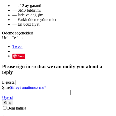
— - 12 ay garanti
— SMS bildirimi
— İade ve değişim
— Farklı ödeme yöntemleri
— En ucuz fiyat
Ödeme seçenekleri
Ürün Teslimi
Tweet
Save
Please sign in so that we can notify you about a
reply
E-posta
Şifre
Şifreyi unuttunuz mu?
Üye ol
Giriş
Beni hatırla