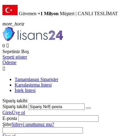
Güvenen
+1 Milyon
Müşteri | CANLI TESLİMAT
more_horiz
0

Sepetiniz Boş
Sepeti göster
Ödeme

Tamamlanan Siparişler
Karşılaştırma listesi
İstek listesi
Sipariş takibi
Sipariş takibi
Giriş
Üye ol
E-posta
Şifre
Şifreyi unuttunuz mu?