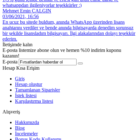
whatsappdan ilgileniyorlar teşekkürler :)
Mehmet Emin ÇALGIN
03/06/2021, 16:56
En ucuz bu sitede buldum, anında WhatsApp üzerinden lisans
anahtarını verdiler ve bende anında bilgisayarda denedim sorunsuz
bir şekilde lisansladım bilgisayarı. İlgi alakalarından dolayı teşekkür
ederim.
İletişimde kalın
E-posta listemize abone olun ve hemen %10 indirim kuponu
kazanın!
E-posta
Hesap Kısa Erişim
Giriş
Hesap oluştur
Tamamlanan Siparişler
İstek listesi
Karşılaştırma listesi
Alışveriş
Hakkımızda
Blog
İncelemeler
Bonus Kodu Kullanımı