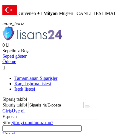
Güvenen
+1 Milyon
Müşteri | CANLI TESLİMAT
more_horiz
0

Sepetiniz Boş
Sepeti göster
Ödeme

Tamamlanan Siparişler
Karşılaştırma listesi
İstek listesi
Sipariş takibi
Sipariş takibi
Giriş
Üye ol
E-posta
Şifre
Şifreyi unuttunuz mu?