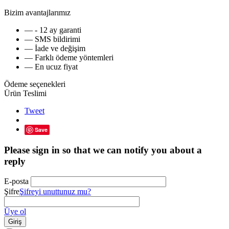
Bizim avantajlarımız
— - 12 ay garanti
— SMS bildirimi
— İade ve değişim
— Farklı ödeme yöntemleri
— En ucuz fiyat
Ödeme seçenekleri
Ürün Teslimi
Tweet
Save
Please sign in so that we can notify you about a
reply
E-posta
Şifre
Şifreyi unuttunuz mu?
Üye ol
Giriş