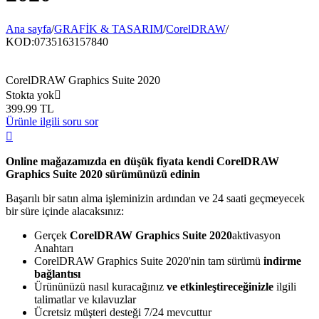
Ana sayfa
/
GRAFİK & TASARIM
/
CorelDRAW
/
KOD:
0735163157840
CorelDRAW Graphics Suite 2020
Stokta yok

399.99
TL
Ürünle ilgili soru sor

Online mağazamızda en düşük fiyata kendi CorelDRAW
Graphics Suite 2020 sürümünüzü edinin
Başarılı bir satın alma işleminizin ardından ve 24 saati geçmeyecek
bir süre içinde
alacaksınız:
Gerçek
CorelDRAW Graphics Suite 2020
aktivasyon
Anahtarı
CorelDRAW Graphics Suite 2020'nin tam sürümü
indirme
bağlantısı
Ürününüzü nasıl kuracağınız
ve etkinleştireceğinizle
ilgili
talimatlar ve kılavuzlar
Ücretsiz müşteri desteği 7/24 mevcuttur