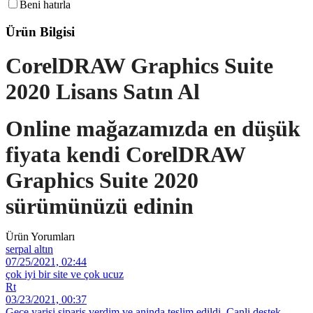
Beni hatırla
Ürün Bilgisi
CorelDRAW Graphics Suite
2020 Lisans Satın Al
Online mağazamızda en düşük
fiyata kendi CorelDRAW
Graphics Suite 2020
sürümünüzü edinin
Ürün Yorumları
serpal altın
07/25/2021, 02:44
çok iyi bir site ve çok ucuz
Rt
03/23/2021, 00:37
Gece yarisi siparis verdim ve aninda teslim edildi. Canli destek