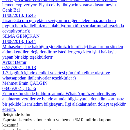
hemen cvp veriyor. Fiyat cok iyi ihtiyaciniz varsa dusunmeyin.
Cenk Bal
11/08/2013, 16:45
Lisans24.com gerçekten seviyorum diğer sitelere nazaran hem
uygun hem kaliteli hizmet alabiliyorum tüm sorularımı sabırsızlıkla
cevaplıyorlar:))
SEMA GENÇKAN
11/08/2013, 16:44
Muhasebe işine baktığım şirketimiz için ofis içi lisanları bu siteden
aldım kendileri değerlendirme istediler gerçekten işini hakkıyla
yapan bir ekip teşekkürlerrr
Aykut Demir
02/27/2021, 18:13
1-3 iş günü içinde denildi ve ertesi gün ürün elime ulaştı ve
whatsappdan ilgileniyorlar teşekkürler :)
Mehmet Emin ÇALGIN
03/06/2021, 16:56
En ucuz bu sitede buldum, anında WhatsApp üzerinden lisans
anahtarını verdiler ve bende anında bilgisayarda denedim sorunsuz
bir şekilde lisansladım bilgisayarı. İlgi alakalarından dolayı teşekkür
ederim.
İletişimde kalın
E-posta listemize abone olun ve hemen %10 indirim kuponu
kazanın!