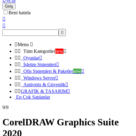
Üye ol
Giriş
Beni hatırla




Menu



Tüm Kategoriler
new



Oyunlar



İşletim Sistemleri



Ofis Sistemleri & Paketler
new



Windows Server



Antivirüs & Güvenlik



GRAFİK & TASARIM

En Çok Satılanlar
9/9
CorelDRAW Graphics Suite
2020