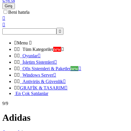
Üye ol
Giriş
Beni hatırla




Menu



Tüm Kategoriler
new



Oyunlar



İşletim Sistemleri



Ofis Sistemleri & Paketler
new



Windows Server



Antivirüs & Güvenlik



GRAFİK & TASARIM

En Çok Satılanlar
9/9
Adidas