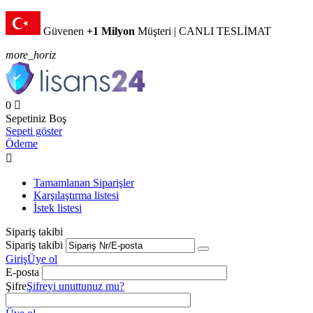
Güvenen
+1 Milyon
Müşteri | CANLI TESLİMAT
more_horiz
0

Sepetiniz Boş
Sepeti göster
Ödeme

Tamamlanan Siparişler
Karşılaştırma listesi
İstek listesi
Sipariş takibi
Sipariş takibi
Giriş
Üye ol
E-posta
Şifre
Şifreyi unuttunuz mu?